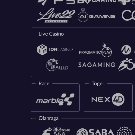
Live Casino
Race
Togel
Olahraga