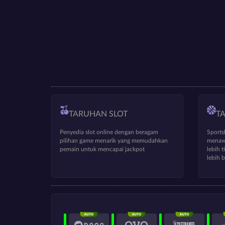
TARUHAN SLOT
T
Penyedia slot online dengan beragam
Sports
pilihan game menarik yang memudahkan
menawa
pemain untuk mencapai jackpot
lebih 
lebih 