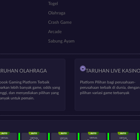
Togel
Olahraga
Crash Game
Arcade
Sabung Ayam
ARUHAN OLAHRAGA
TARUHAN LIVE KASIN
book Gaming Platform Terbaik
Platform Pilihan bagi perusahaan-
rkan lebih banyak game, odds yang
perusahaan terbaik di dunia, dengan
tinggi, dan menyediakan pilihan yang
pilihan variasi game terbanyak
banyak untuk pemain.