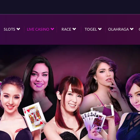
SLOTS
LIVE CASINO
RACE
TOGEL
OLAHRAGA