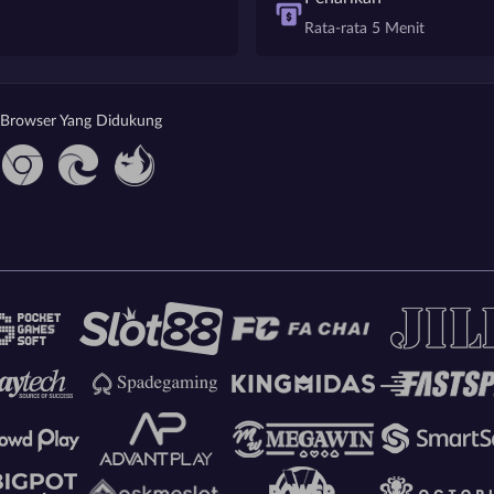
Rata-rata 5 Menit
Browser Yang Didukung