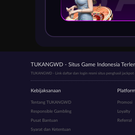
TUKANGWD - Situs Game Indonesia Terlen
TUKANGWD - Link daftar dan login resmi situs penghasil jackpo
Kebijaksanaan
Platfor
Tentang TUKANGWD
Promosi
Responsible Gambling
Loyalty
Pusat Bantuan
Referral
Syarat dan Ketentuan