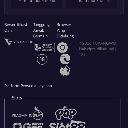
Rata-rata 3 Menit
Rata-rata 5 Menit
Bersertifikasi
Tanggung
Browser
Dari
Jawab
Yang
Bermain
Didukung
©2026 TUKANGWD.
Hak cipta dilindungi |
18+
Platform Penyedia Layanan
Slots