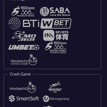
Crash Game