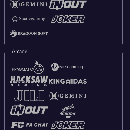
Arcade