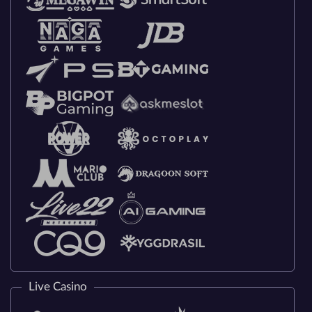
Live Casino