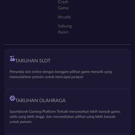
Crash
Game
Arcade
Sabung
Ayam
TARUHAN SLOT
Penyedia slot online dengan beragam pilihan game menarik yang
memudahkan pemain untuk mencapai jackpot
TARUHAN OLAHRAGA
Sportsbook Gaming Platform Terbaik menawarkan lebih banyak game,
odds yang lebih tinggi, dan menyediakan pilihan yang lebih banyak
untuk pemain.