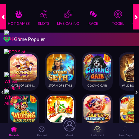
HOT GAMES
SLOTS
LIVE CASINO
RACE
TOGEL
OL
Game Populer
GATES OF OLYMPUS POP
STORM OF SETH 2
GOYANG GAIB
WUKONG - BLACK SCATTER
MAHJONG WAYS
SUPER ELEMENTS 2
Beranda
Promosi
Masuk
Hub. Kami
Akun Saya