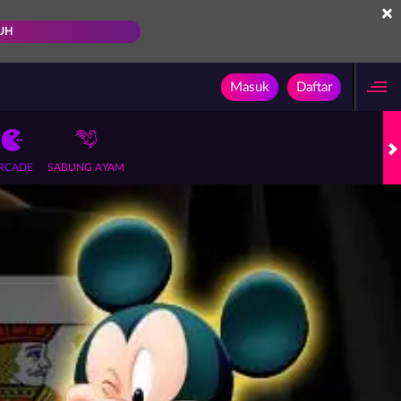
×
UH
Masuk
Daftar
RCADE
SABUNG AYAM