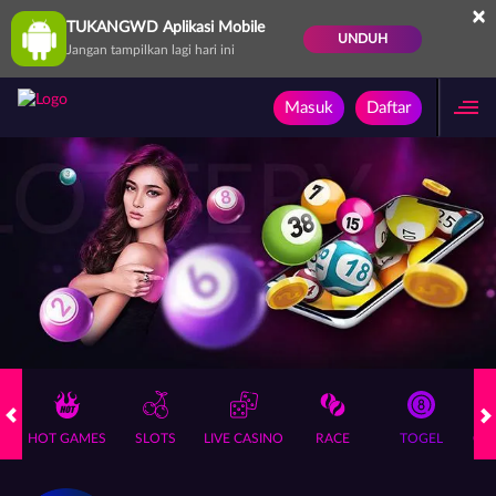
×
TUKANGWD Aplikasi Mobile
UNDUH
Jangan tampilkan lagi hari ini
Masuk
Daftar
HOT GAMES
SLOTS
LIVE CASINO
RACE
TOGEL
OL