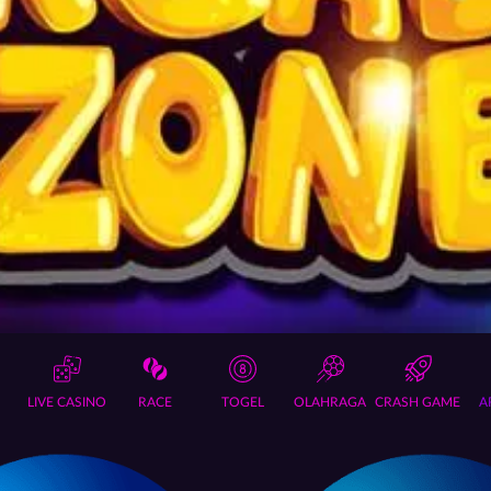
LIVE CASINO
RACE
TOGEL
OLAHRAGA
CRASH GAME
A