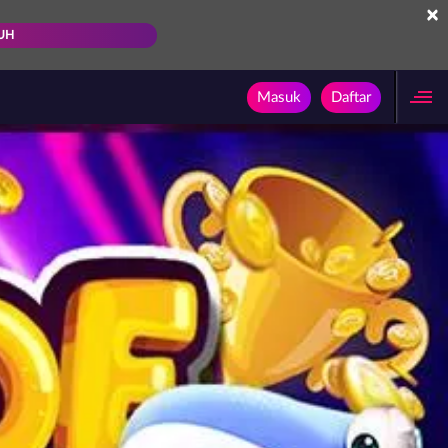
×
UH
Masuk
Daftar