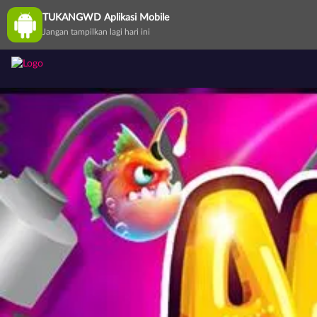
TUKANGWD Aplikasi Mobile
Jangan tampilkan lagi hari ini