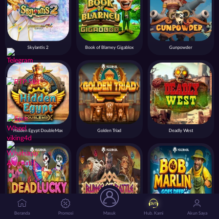
Skylantis 2
Book of Blarney Gigablox
Gunpowder
Hidden Egypt DoubleMax
Golden Triad
Deadly West
Beranda
Promosi
Masuk
Hub. Kami
Akun Saya
Dead Lucky DuoMax™
Runes of Battle
Bob Marlin Goes Deep